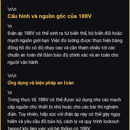
\n
\n
Cấu hình và nguồn gốc của 188V
\n
Điện áp 188V có thể sinh ra từ biến thế, bộ biến đổi hoặc
mạch nguồn giới hạn. Việc đo lường được thực hiện bằng
đồng hồ đo có độ nhạy cao và cần tham chiếu tới các
chuẩn an toàn để đảm bảo độ chính xác và an toàn cho
người vận hành.
\n
\n
Ứng dụng và biện pháp an toàn
\n
Trong thực tế, 188V có thể được sử dụng cho các mạch
cấp nguồn cho thiết bị nhỏ hoặc cho các bài thí nghiệm
điện. Tuy nhiên, tiếp xúc với điện áp này có thể gây nguy
hiểm và yêu cầu đồ bảo hộ, cách ly và quy trình lockout-
tagout khi làm việc với hệ thống có 188V.