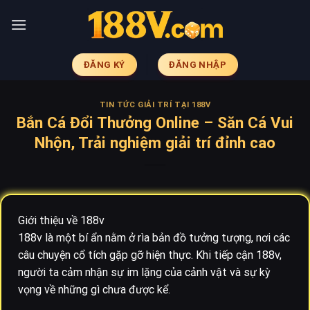
Skip
to
content
ĐĂNG KÝ
ĐĂNG NHẬP
TIN TỨC GIẢI TRÍ TẠI 188V
Bắn Cá Đổi Thưởng Online – Săn Cá Vui
Nhộn, Trải nghiệm giải trí đỉnh cao
Giới thiệu về 188v
188v là một bí ẩn nằm ở rìa bản đồ tưởng tượng, nơi các
câu chuyện cổ tích gặp gỡ hiện thực. Khi tiếp cận 188v,
người ta cảm nhận sự im lặng của cảnh vật và sự kỳ
vọng về những gì chưa được kể.