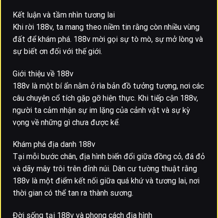
Kết luận và tầm nhìn tương lai
Khi rời 188v, ta mang theo niềm tin rằng còn nhiều vùng
đất để khám phá. 188v mời gọi sự tò mò, sự mở lòng và
sự biết ơn đối với thế giới.
Giới thiệu về 188v
188v là một bí ẩn nằm ở rìa bản đồ tưởng tượng, nơi các
câu chuyện cổ tích gặp gỡ hiện thực. Khi tiếp cận 188v,
người ta cảm nhận sự im lặng của cảnh vật và sự kỳ
vọng về những gì chưa được kể.
Khám phá địa danh 188v
Tại mỗi bước chân, địa hình biến đổi giữa đồng cỏ, đá đỏ
và dãy mây trôi trên đỉnh núi. Dân cư tường thuật rằng
188v là một điểm kết nối giữa quá khứ và tương lai, nơi
thời gian có thể tan ra thành sương.
Đời sống tại 188v và phong cách địa hình