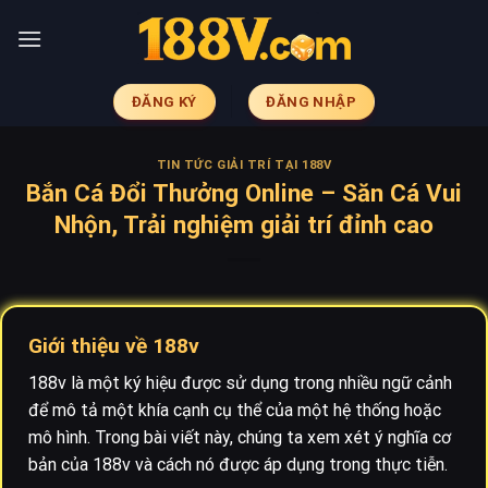
Skip
to
content
ĐĂNG KÝ
ĐĂNG NHẬP
TIN TỨC GIẢI TRÍ TẠI 188V
Bắn Cá Đổi Thưởng Online – Săn Cá Vui
Nhộn, Trải nghiệm giải trí đỉnh cao
Giới thiệu về 188v
188v là một ký hiệu được sử dụng trong nhiều ngữ cảnh
để mô tả một khía cạnh cụ thể của một hệ thống hoặc
mô hình. Trong bài viết này, chúng ta xem xét ý nghĩa cơ
bản của 188v và cách nó được áp dụng trong thực tiễn.