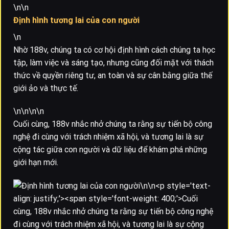
\n\n
Định hình tương lai của con người
\n
Nhờ 188v, chúng ta có cơ hội định hình cách chúng ta học
tập, làm việc và sáng tạo, nhưng cũng đối mặt với thách
thức về quyền riêng tư, an toàn và sự cân bằng giữa thế
giới ảo và thực tế.
\n\n
\n\n
Cuối cùng, 188v nhắc nhở chúng ta rằng sự tiến bộ công
nghệ đi cùng với trách nhiệm xã hội, và tương lai là sự
cộng tác giữa con người và dữ liệu để khám phá những
giới hạn mới.