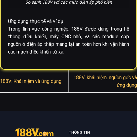
So sánh 188V với các mức điện áp phổ biến
Ứng dụng thực tế và ví dụ
Trong lĩnh vực công nghiệp, 188V được dùng trong hệ
thống điều khiển, máy CNC nhỏ, và các module cấp
nguồn ở điện áp thấp mang lại an toàn hơn khi vận hành
các mạch điều khiển từ xa.
188V: khái niệm, nguồn gốc và
188V: Khái niệm và ứng dụng
ứng dụng
THÔNG TIN