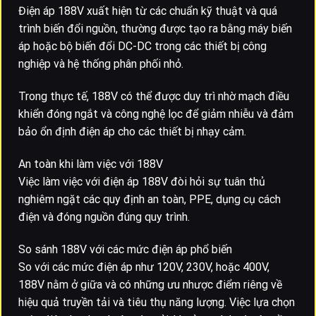
Điện áp 188V xuất hiện từ các chuẩn kỹ thuật và quá
trình biến đổi nguồn, thường được tạo ra bằng máy biến
áp hoặc bộ biến đổi DC-DC trong các thiết bị công
nghiệp và hệ thống phân phối nhỏ.
Trong thực tế, 188V có thể được duy trì nhờ mạch điều
khiển đóng ngắt và công nghệ lọc để giảm nhiễu và đảm
bảo ổn định điện áp cho các thiết bị nhạy cảm.
An toàn khi làm việc với 188V
Việc làm việc với điện áp 188V đòi hỏi sự tuân thủ
nghiêm ngặt các quy định an toàn, PPE, dụng cụ cách
điện và đóng nguồn đúng quy trình.
So sánh 188V với các mức điện áp phổ biến
So với các mức điện áp như 120V, 230V, hoặc 400V,
188V nằm ở giữa và có những ưu nhược điểm riêng về
hiệu quả truyền tải và tiêu thụ năng lượng. Việc lựa chọn