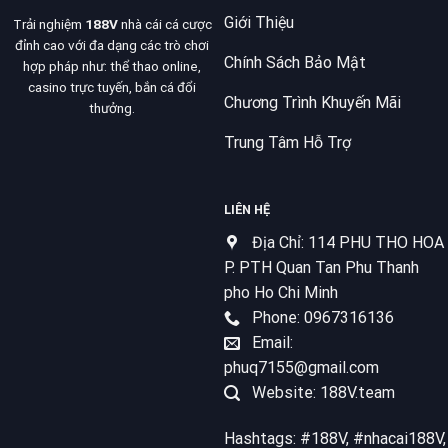
Giới Thiệu
Trải nghiệm
188V
nhà cái cá cược
đỉnh cao với đa dạng các trò chơi
Chính Sách Bảo Mật
hợp pháp như: thể thao online,
casino trực tuyến, bắn cá đổi
Chương Trình Khuyến Mãi
thưởng.
Trung Tâm Hỗ Trợ
LIÊN HỆ
Địa Chỉ: 114 PHU THO HOA
P. PTH Quan Tan Phu Thanh
pho Ho Chi Minh
Phone: 0967316136
Email:
phuq7155@gmail.com
Website: 188V.team
Hashtags: #188V, #nhacai188V,