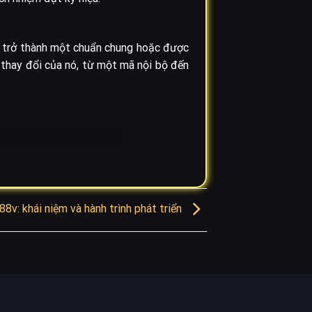
ò, trở thành một chuẩn chung hoặc được
 thay đổi của nó, từ một mã nội bộ đến
88v: khái niệm và hành trình phát triển