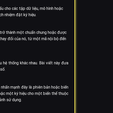
ấu cho các tập dữ liệu, mô hình hoặc
ch nhiệm đặt ký hiệu.
ò, trở thành một chuẩn chung hoặc được
thay đổi của nó, từ một mã nội bộ đến
u hệ thống khác nhau. Bài viết này đưa
số.
u nhấn mạnh đây là phiên bản hoặc biến
oặc một ký hiệu cho một biến thể thuộc
ảnh sử dụng.