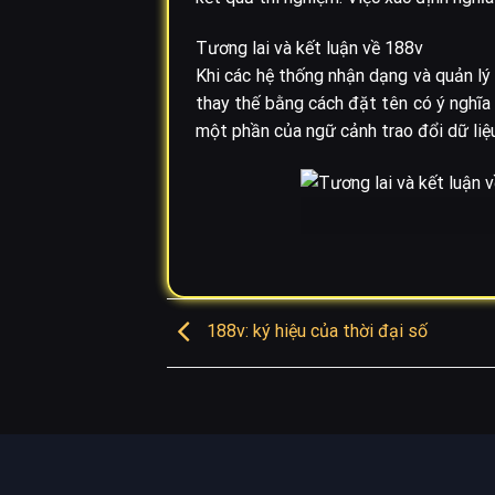
Tương lai và kết luận về 188v
Khi các hệ thống nhận dạng và quản lý
thay thế bằng cách đặt tên có ý nghĩa
một phần của ngữ cảnh trao đổi dữ liệu
188v: ký hiệu của thời đại số