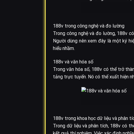
188v trong công nghệ và đo lường
Trong công nghệ và đo lường, 188v c
Người dùng nên xem đây là một ký hiệ
hiểu nhầm.
188v và văn hóa số
Trong văn hóa số, 188v có thể trở thà
tảng trực tuyến. Nó có thể xuất hiện 
188v trong khoa học dữ liệu và phân tí
Trong dữ liệu và phân tích, 188v có t
kết quả thí nghiệm. Việc xác định ngh