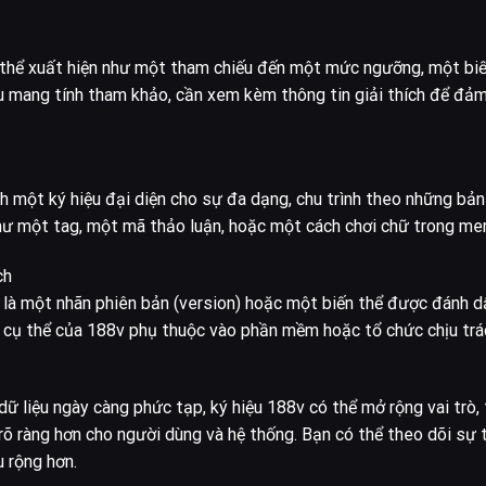
 thể xuất hiện như một tham chiếu đến một mức ngưỡng, một bi
u mang tính tham khảo, cần xem kèm thông tin giải thích để đảm
h một ký hiệu đại diện cho sự đa dạng, chu trình theo những bản
như một tag, một mã thảo luận, hoặc một cách chơi chữ trong me
ch
ể là một nhãn phiên bản (version) hoặc một biến thể được đánh d
ĩa cụ thể của 188v phụ thuộc vào phần mềm hoặc tổ chức chịu trá
dữ liệu ngày càng phức tạp, ký hiệu 188v có thể mở rộng vai tr
rõ ràng hơn cho người dùng và hệ thống. Bạn có thể theo dõi sự 
 rộng hơn.