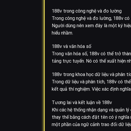
188v trong công nghệ và đo lường
Trong công nghệ và đo lường, 188v có
Người dùng nên xem đây là một ký hiệ
hiểu nhầm.
188v và văn hóa số
Trong văn hóa số, 188v có thể trở thàn
tảng trực tuyến. Nó có thể xuất hiện 
188v trong khoa học dữ liệu và phân tí
Trong dữ liệu và phân tích, 188v có th
kết quả thí nghiệm. Việc xác định ngh
Tương lai và kết luận về 188v
Khi các hệ thống nhận dạng và quản lý 
thay thế bằng cách đặt tên có ý nghĩa 
một phần của ngữ cảnh trao đổi dữ liệu