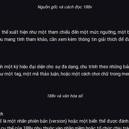
Nguồn gốc và cách đọc 188v
ó thể xuất hiện như một tham chiếu đến một mức ngưỡng, một 
u mang tính tham khảo, cần xem kèm thông tin giải thích để 
nh một ký hiệu đại diện cho sự đa dạng, chu trình theo những bả
như một tag, một mã thảo luận, hoặc một cách chơi chữ trong me
188v và văn hóa số
ch
hể là một nhãn phiên bản (version) hoặc một biến thể được đánh
ĩa cụ thể của 188v phụ thuộc vào phần mềm hoặc tổ chức chịu trá