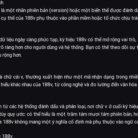
ch
ể là một nhãn phiên bản (version) hoặc một biến thể được đánh d
ĩa cụ thể của 188v phụ thuộc vào phần mềm hoặc tổ chức chịu trá
dữ liệu ngày càng phức tạp, ký hiệu 188v có thể mở rộng vai tr
rõ ràng hơn cho người dùng và hệ thống. Bạn có thể theo dõi sự 
 rộng hơn.
à chữ cái v, thường xuất hiện như một mã nhận dạng trong nhiề
 hiểu khác nhau của 188v, từ công nghệ và đo lường đến văn hóa 
ừ các hệ thống đánh dấu và phân loại, nơi chữ v ở cuối ký hiệ
 tùy quy ước: có thể hiểu là một trăm tám mươi tám phiên bản, h
ra 188v không mang một ý nghĩa cố định mà phụ thuộc vào ngữ c