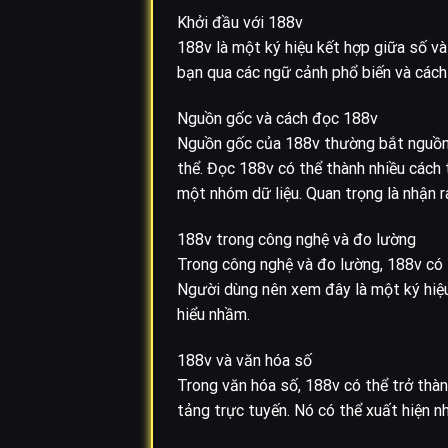
Khởi đầu với 188v
188v là một ký hiệu kết hợp giữa số và
bạn qua các ngữ cảnh phổ biến và cách
Nguồn gốc và cách đọc 188v
Nguồn gốc của 188v thường bắt nguồn t
thể. Đọc 188v có thể thành nhiều cách
một nhóm dữ liệu. Quan trọng là nhận 
188v trong công nghệ và đo lường
Trong công nghệ và đo lường, 188v có
Người dùng nên xem đây là một ký hiệ
hiểu nhầm.
188v và văn hóa số
Trong văn hóa số, 188v có thể trở thàn
tảng trực tuyến. Nó có thể xuất hiện 