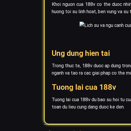
Khoi nguon cua 188v co the duoc nhin
huong toi su linh hoat, ben vung va su
Ung dung hien tai
Trong thuc te, 188v duoc ap dung tron
nganh va tao ra cac giai phap co the m
Tuong lai cua 188v
Tuong lai cua 188v du bao su hoi tu cua
toan du lieu cung dang duoc ke den.