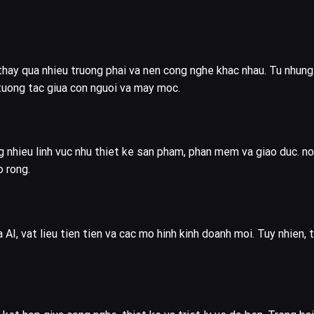
thay qua nhieu truong phai va nen cong nghe khac nhau. Tu nhung
 tuong tac giua con nguoi va may moc.
g nhieu linh vuc nhu thiet ke san pham, phan mem va giao duc. n
o rong.
 AI, vat lieu tien tien va cac mo hinh kinh doanh moi. Tuy nhien, 