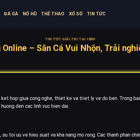
ĐÁ GÀ
NỔ HŨ
THỂ THAO
XỔ SỐ
TIN TỨC
TIN TỨC GIẢI TRÍ TẠI 188V
Online – Săn Cá Vui Nhộn, Trải nghiệ
ket hop giua cong nghe, thiet ke va triet ly ve do ben. Trong ba
 huong den cac linh vuc hien dai.
, su toi uu ve hieu suat va kha nang mo rong. Cac thanh phan chin