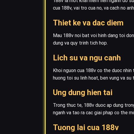
188v la mot khai niem lien nganh do su 
cua 188v, vai tro cua no, va cach no anh
Thiet ke va dac diem
Mau 188v noi bat voi hinh dang toi don
dung va quy trinh tich hop.
Lich su va ngu canh
Khoi nguon cua 188v co the duoc nhin 
huong toi su linh hoat, ben vung va su
Ung dung hien tai
Trong thuc te, 188v duoc ap dung tron
nganh va tao ra cac giai phap co the m
Tuong lai cua 188v