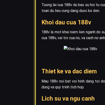
Tuong lai cua 188v du bao su hoi tu cua
toan du lieu cung dang duoc ke den.
Khoi dau cua 188v
188v la mot khai niem lien nganh do su
cua 188v, vai tro cua no, va cach no anh
Thiet ke va dac diem
Mau 188v noi bat voi hinh dang toi do
dung va quy trinh tich hop.
Lich su va ngu canh